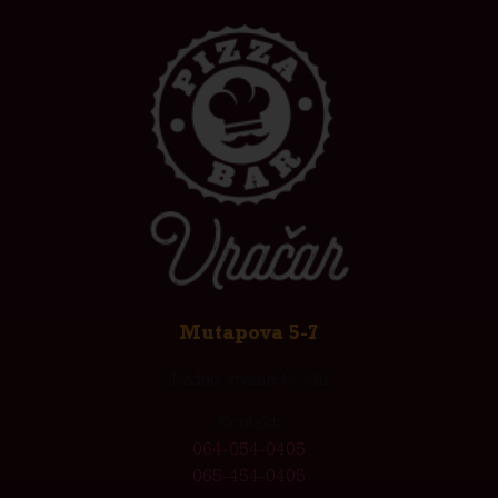
Mutapova 5-7
Radno vreme: 8-24h
Kontakt:
064-054-0405
065-454-0405