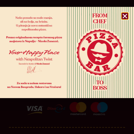
Korisni linkovi:
Jelovnik
Dostava
Lokacije
Promocija
Kontakt
U našim restoranima možeš plaćati sledećim
platnim karticama