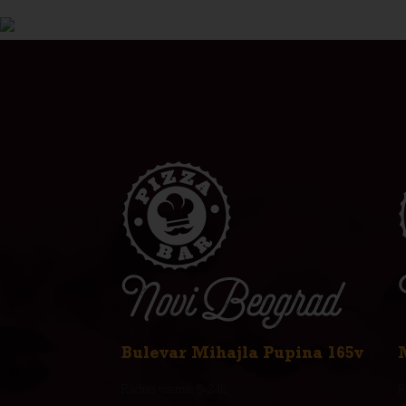
Bulevar Mihajla Pupina 165v
Radno vreme: 8-24h
R