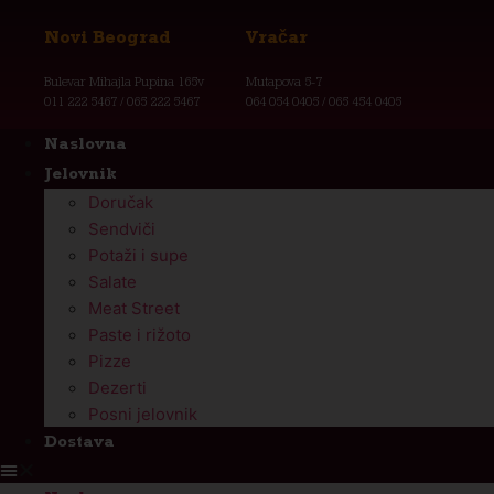
Novi Beograd
Vračar
Bulevar Mihajla Pupina 165v
Mutapova 5-7
011 222 5467 / 065 222 5467
064 054 0405 / 065 454 0405
Naslovna
Jelovnik
Doručak
Sendviči
Potaži i supe
Salate
Meat Street
Paste i rižoto
Pizze
Dezerti
Posni jelovnik
Dostava