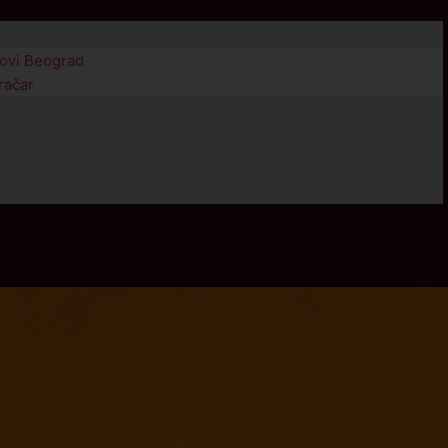
Novi Beograd
račar