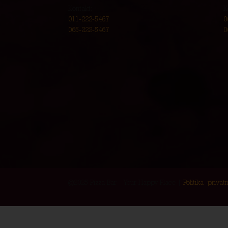
Kontakt:
K
011-222-5467
0
065-222-5467
0
@2025 Pizza Bar – Your Happy Place |
Politika privatn