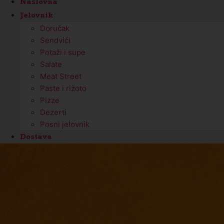
Naslovna
Jelovnik
Doručak
Sendviči
Potaži i supe
Salate
Meat Street
Paste i rižoto
Pizze
Dezerti
Posni jelovnik
Dostava