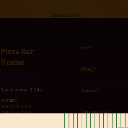
Ime*
Pizza Bar:
Vračar
Email*
Mutapova 5-7
Radno vreme: 8-24h
Naslov*
Kontakt:
064-054-0405
Vaša poruka*
065-454-0405