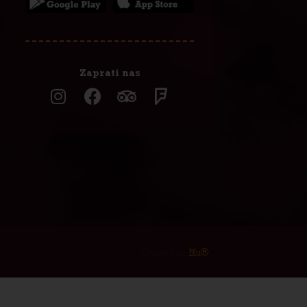
Zaprati nas
Created by
Blu®