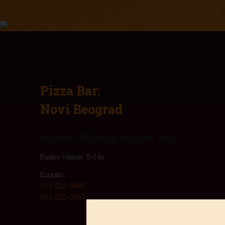
Pizza Bar:
Novi Beograd
Bulevar Mihajla Pupina 165v
Radno vreme: 8-24h
Kontakt:
011-222-5467
065-222-5467