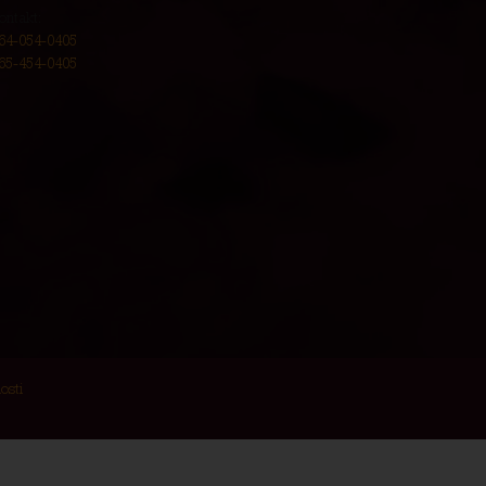
ontakt:
64-054-0405
65-454-0405
osti